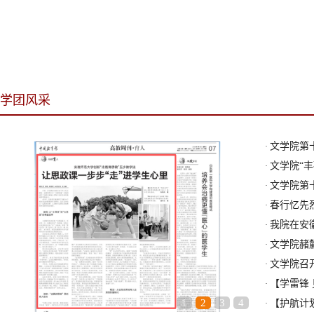
学团风采
文学院第十
·
文学院“丰
·
文学院第十
·
春行忆先烈
·
我院在安徽
·
文学院赭麓
·
文学院召开2
·
【学雷锋 
·
1
2
3
4
【护航计划
·